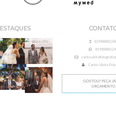
ESTAQUES
CONTAT
8198888124
8198888124
carlosvieirafotografo
Carlos Vieira Foto
GOSTOU? PEÇA JÁ
ORÇAMENTO