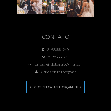
CONTATO
81988881240
81988881240
carlosvieirafotografo@gmail.com
Carlos Vieira Fotografia
GOSTOU? PEÇA JÁ SEU ORÇAMENTO