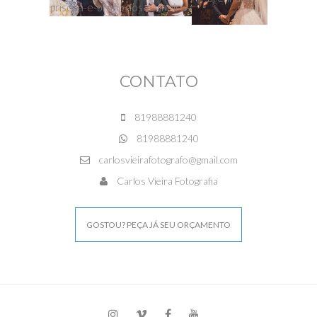
CONTATO
81988881240
81988881240
carlosvieirafotografo@gmail.com
Carlos Vieira Fotografia
GOSTOU? PEÇA JÁ SEU ORÇAMENTO